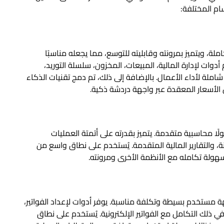
سام المختلفة:
 السحابية المتكاملة، ويتميز بمرونته وقابليته للتوسع، مما يجعله مناسبًا
وات لإدارة المالية، المبيعات، المخزون، سلسلة التوريد،
شاملة لأداء الأعمال. بالإضافة إلى ذلك، تم دمج تقنيات الذكاء
 الأسعار المعقدة عبر واجهة دردشة ذكية.
 التي تتطلب حلولًا محاسبية متقدمة. يتميز بقدرته على أتمتة العمليات
نة، والتقارير المالية المتقدمة. يُستخدم على نطاق واسع من
هولة تكامله مع الأنظمة الأخرى ومرونته.
، يتميز بواجهة مستخدم بسيطة وتكلفة مناسبة. يوفر أدوات لإعداد الفواتير،
ا في ذلك التكامل مع الفواتير الإلكترونية. يُستخدم على نطاق