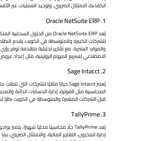
الكفاءة، الامتثال الضريبي، وتوحيد العمليات عبر الأق
1. Oracle NetSuite ERP
يُعد Oracle NetSuite ERP من الحلول
للشركات الكبيرة والمتوسطة في الكويت. يقدم النظام أد
والموارد البشرية، مع تقارير تحليلية متقدمة توفر رؤى 
الاصطناعي لتسريع المهام الروتينية، مثل إعداد عروض
2. Sage Intacct
يُعتبر Sage Intacct خيارًا مثاليًا للشركات
المحاسبية مثل الفوترة، إدارة الحسابات الدائنة والمدي
قبل الشركات الصغيرة والمتوسطة في الكويت نظرًا لس
3. TallyPrime
يُعد TallyPrime حلًا محاسبيًا محليًا شهيرًا
إدارة المخزون، التقارير المالية، والامتثال الضريبي، بم