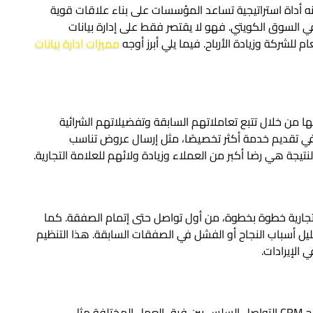
لكويت في كونه أداة استراتيجية تساعد المؤسسات على بناء علاقات قوية
السوق الكويتي. فهو لا يقتصر فقط على إدارة بيانات
للشركة وزيادة الأرباح. فيما يلي أبرز أوجه
مميزات ادارة بيانات
 لعملائها من خلال تتبع تعاملاتهم السابقة وتفضيلاتهم الشرائية
ي تقديم خدمة أكثر تخصيصًا، مثل إرسال عروض تناسب
تيجة هي رضا أكبر من العملاء وزيادة ولائهم للعلامة التجارية.
كل فرصة تجارية خطوة بخطوة، من أول تواصل حتى إتمام الصفقة. كما
حليل أسباب النجاح أو الفشل في الصفقات السابقة. هذا التنظيم
الإيرادات.
من خلال دمج جميع بيانات العملاء في نظام واحد، يتيح CRM التواصل السلس بين فرق العمل المختلفة مثل