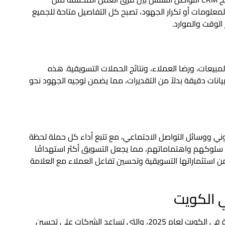
المعلومات أو تكرار الجهود، تصبح كل التفاصيل متاحة للجميع
الوقت والموارد.
ء المبيعات، ورضا العملاء، ونتائج الحملات التسويقية. هذه
بيانات دقيقة بدلاً من التقديرات، مما يضمن توجيه الجهود نحو
كتروني ووسائل التواصل الاجتماعي، مع تتبع أداء كل حملة لحظة
ى سلوكهم واهتماماتهم، مما يجعل التسويق أكثر استهدافًا
من استثماراتها التسويقية وتحسين تفاعل العملاء مع العلامة
ي الكويت
إليك قائمة بأفضل برامج إدارة الأعمال (ERP) المتوفرة في الكويت لعام 2025، والتي تساعد الشركات على تحسين