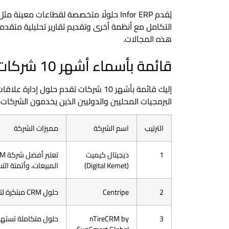
يُقدم Infor ERP حلولًا متخصصة لقطاعات معينة
التكامل مع أنظمة أخرى وتقديم تقارير تحليلية متقد
هذه المجالات.
قائمة بأسماء أشهر 10 شركات CRM الكويت
البرمجيات المحليين والدوليين الذين يخدمون الشركا
الترتيب
اسم الشركة
مميزات الشركة
1
ديجيتال كيميت
(Digital Kemet)
المبيعات، وأتمتة ال
2
Centripe
حلول CRM مبتكرة لتعزيز تجربة العملاء وتحسين أداء المبيعات.
3
nTireCRM by
حلول متكاملة تستهدف 