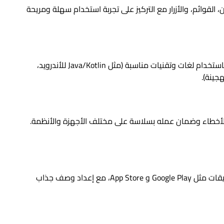
لقوائم، والأزرار مع التركيز على تجربة استخدام سهلة ومريحة
بعد اعتماد التصميم، يبدأ المبرمجون بإنشاء التطبيق باستخدام لغات وتقنيات مناسبة (مثل Java/Kotlin للأندرويد،
ن الأخطاء وضمان عمله بسلاسة على مختلف الأجهزة والأنظمة.
بعد التأكد من جاهزيته، يُنشر التطبيق على متاجر التطبيقات مثل Google Play و App Store، مع إعداد وصف جذاب