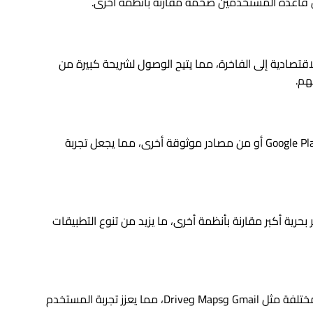
قاعدة المستخدمين ضخمة مقارنة بأنظمة أخرى.
ن الهواتف الاقتصادية إلى الفاخرة، مما يتيح الوصول لشريحة كبيرة من
هم.
تطبيقات الأندرويد يمكن تحميلها بسهولة من متجر Google Play أو من مصادر موثوقة أخرى، مما يجعل تجربة
ير بحرية أكبر مقارنة بأنظمة أخرى، ما يزيد من تنوع التطبيقات
نظام Android يتكامل بسهولة مع خدمات Google المختلفة مثل Gmail وMaps وDrive، مما يعزز تجربة المستخدم