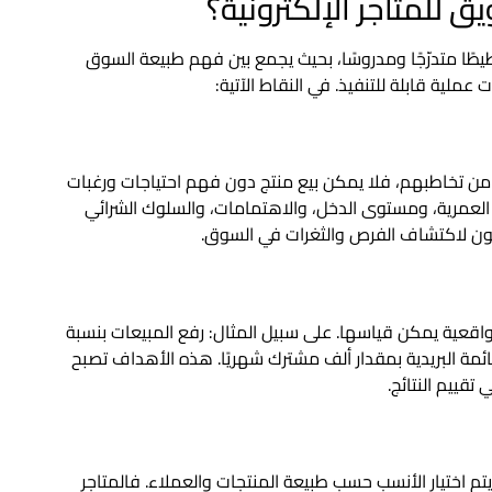
ق للمتاجر الإلكترونية؟
خطيطًا متدرّجًا ومدروسًا، بحيث يجمع بين فهم طبيعة السوق
لية قابلة للتنفيذ. في النقاط الآتية:
 من تخاطبهم، فلا يمكن بيع منتج دون فهم احتياجات ورغبات
العمرية، ومستوى الدخل، والاهتمامات، والسلوك الشرائي
سون لاكتشاف الفرص والثغرات في السوق.
عية يمكن قياسها. على سبيل المثال: رفع المبيعات بنسبة
قائمة البريدية بمقدار ألف مشترك شهريًا. هذه الأهداف تصبح
تقييم النتائج.
تم اختيار الأنسب حسب طبيعة المنتجات والعملاء. فالمتاجر