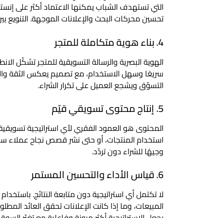
التي تستهدف الشباب يمكنها الاعتماد أكثر على إنستغ
تحسين محركات البحث والإعلانات الموجهة. التنويع بين ا
4. بناء هوية متكاملة للمتجر
الهوية البصرية والرسالة التسويقية للمتجر تشكّل الان
سريعًا وسهل الاستخدام، مع تصميم يعكس الثقة والاح
التسوّق ويشجع العميل على تكرار الشراء.
5. إنتاج محتوى تسويقي قيّم
المحتوى هو العمود الفقري لأي استراتيجية تسويقية
استخدام المنتجات، أو حتى نشر قصص نجاح عملاء سابقي
وجيهًا للشراء دون تردّد.
6. قياس الأداء والتحسين المستمر
لا تكتمل أي استراتيجية دون متابعة النتائج. باستخدا
المبيعات، وما إذا كانت الإعلانات تحقق العائد المط
يجعل الاستراتيجية أكثر مرونة وفاعلية مع تغيّر السوق.