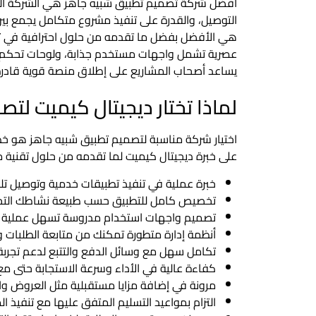
أفضل شركة تصميم تطبيق شبيه جاهز هي الشركة التي
التوصيل، والقدرة على تنفيذ مشروع متكامل يجمع بي
هي الأفضل بفضل ما تقدمه من حلول احترافية في تصم
عصرية تشمل واجهات مستخدم جذابة، ولوحات تحكم متق
يساعد أصحاب المشاريع على إطلاق منصة قوية قادرة 
لماذا تختار ديجيتال كيميت لت
اختيار شركة مناسبة لتصميم تطبيق شبيه جاهز هو خ
على خبرة ديجيتال كيميت لما تقدمه من حلول تقنية م
خبرة عملية في تنفيذ تطبيقات خدمية وتوصيل تل
تخصيص كامل للتطبيق حسب طبيعة نشاطك التجار
تصميم واجهات استخدام مدروسة تسهل عملية ا
أنظمة إدارة متطورة تمكنك من متابعة الطلبات و
تكامل سهل مع وسائل الدفع والتتبع لدعم تجربة
كفاءة عالية في الأداء وسرعة الاستجابة حتى مع
مرونة في إضافة مزايا مستقبلية مثل العروض وا
التزام بمواعيد التسليم المتفق عليها مع تنفيذ