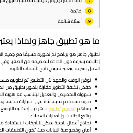
لماذا تختار ديجيتال كيميت لتصميم تطبيق شب
خاتمة
أسئلة شائعة
ما هو تطبيق جاهز ولماذا يعتبر
تطبيق جاهز هو برنامج تم تطويره مسبقًا مع جميع ا
إطلاقه بسرعة دون الحاجة لتصميمه من الصفر، وفي مج
العمل بسرعة ويعتبر نموذج ناجح للأسباب التالية:
توفير الوقت والجهد لأن التطبيق تم تطويره مسبق
خفض تكلفة التطوير مقارنة بتطوير تطبيق من الص
سهولة التخصيص والتعديل ليتناسب مع هوية ال
تجربة مستخدم مثبتة بناءً على اختبارات سابقة و
يساهم
تصميم تطبيق
جاهز في إمكانية التوسع و
وتتبع الطلبات وإشعارات العملاء.
نماذج أعمال ناجحة يمكن للشركات الاستفادة منه
أمان وخصوصية البيانات حيث تكون التطبيقات الجاه