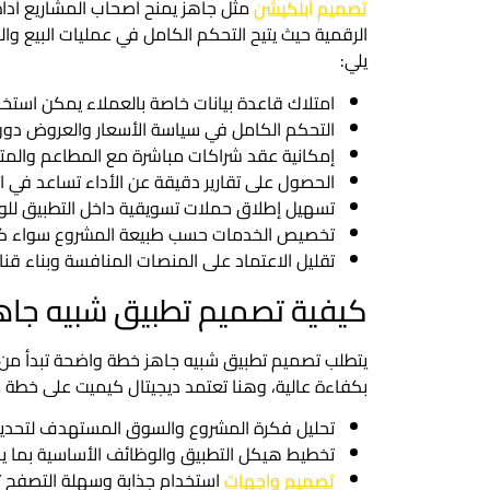
تصميم أبلكيشن
مثل جاهز يمنح أصحاب المشاريع أدا
الرقمية حيث يتيح التحكم الكامل في عمليات البيع وا
يلي:
امتلاك قاعدة بيانات خاصة بالعملاء يمكن استخ
التحكم الكامل في سياسة الأسعار والعروض دو
إمكانية عقد شراكات مباشرة مع المطاعم والمتاجر
الحصول على تقارير دقيقة عن الأداء تساعد في اتخ
تسهيل إطلاق حملات تسويقية داخل التطبيق للو
تخصيص الخدمات حسب طبيعة المشروع سواء كان م
تقليل الاعتماد على المنصات المنافسة وبناء قن
كيفية تصميم تطبيق شبيه جا
يتطلب تصميم تطبيق شبيه جاهز خطة واضحة تبدأ من
بكفاءة عالية، وهنا تعتمد ديجيتال كيميت على خطة 
تحليل فكرة المشروع والسوق المستهدف لتحديد ن
تخطيط هيكل التطبيق والوظائف الأساسية بما ي
تصميم واجهات
استخدام جذابة وسهلة التصفح ت