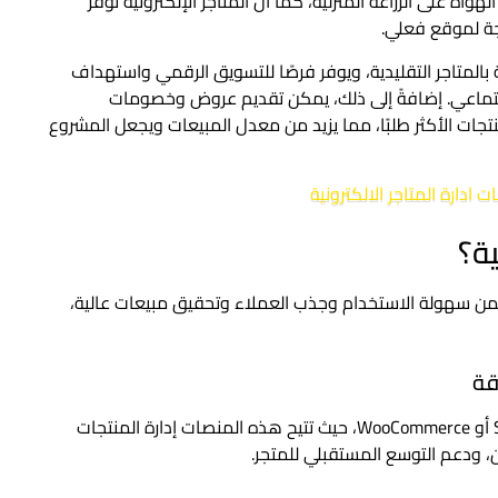
هواة على الزراعة المنزلية، كما أن المتاجر الإلكترونية توفر
جة لموقع فعلي.
 بالمتاجر التقليدية، ويوفر فرصًا للتسويق الرقمي واستهداف
لاجتماعي. إضافةً إلى ذلك، يمكن تقديم عروض وخصومات
ات الأكثر طلبًا، مما يزيد من معدل المبيعات ويجعل المشروع
 ادارة المتاجر الالكترونية
ة؟
من سهولة الاستخدام وجذب العملاء وتحقيق مبيعات عالية،
الخطوة الأولى هي تحديد منصة مناسبة مثل Shopify أو WooCommerce، حيث تتيح هذه المنصات إدارة المنتجات
ن، ودعم التوسع المستقبلي للمتجر.