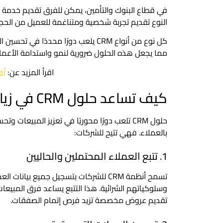
في قطاع البنوك والتأمين، يمكن للفرق تقديم خدمة
النوع تقديم تجربة شخصية ومتناغمة للعميل من الحجز
كل نوع من أنواع CRM يلعب دورًا محددً
مما يجعل هذه الحلول ضرورية لنمو واستدامة الأعمال
اقرأ المزيد عن:
أفض
كيف تساعد حلول CRM في زيادة المبيعات وتحقيق رضا العملاء
حلول CRM تلعب دورًا محوريًا في تعزيز المبيعا
بالعملاء. فهي تتيح للشركات:
1. تتبع العملاء المحتملين والحاليين
تسمح أنظمة CRM للشركات بتسجيل جميع ب
وسلوكياتهم الشرائية. هذا التتبع يساعد فرق المبيعات
تقديم عروض مخصصة تزيد فرص إتمام الصفقات.