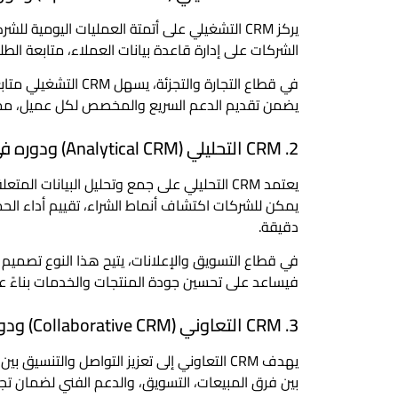
يركز CRM التشغيلي على أتمتة العمليات اليومية
الشركات على إدارة قاعدة بيانات العملاء، متابعة الط
في قطاع التجارة والت
يضمن تقديم الدعم السريع والمخصص لكل عميل، مما ي
2. CRM التحليلي (Analytical CRM) ودوره في دعم الأعمال
يعتمد CRM التحليلي على جمع وتحليل البيانات
يمكن للشركات اكتشاف أنماط الشراء، تقييم أداء الحم
دقيقة.
في قطاع التسويق والإعلانات، يتيح هذا النوع تصميم 
فيساعد على تحسين جودة المنتجات والخدمات بناءً عل
3. CRM التعاوني (Collaborative CRM) ودوره في دعم الأعمال
يهدف CRM التعاوني إلى تعزيز التواصل والتنس
بين فرق المبيعات، التسويق، والدعم الفني لضمان تجر