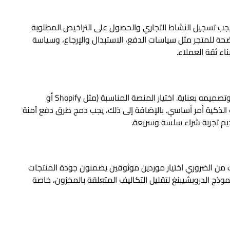
يجب تسجيل النشاط التجاري والحصول على التراخيص المطلوبة
حة للمتجر مثل سياسات الدفع، الاستبدال والإرجاع، وسياسة
ء ثقة العملاء.
المتجر الإلكتروني هو وجه مشروعك، لذا يجب اختياره وتصميمه بعناية. اختيار المنصة المناسبة (مثل Shopify أو
لهواتف الذكية أمر أساسي. بالإضافة إلى ذلك، يجب دمج طرق دفع آمنة
يم تجربة شراء سلسة وسريعة.
ك من الضروري اختيار موردين موثوقين يضمنون جودة المنتجات
وذج الدروبشيبنغ لتقليل التكاليف المتعلقة بالمخزون، خاصة