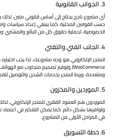
3. الجوانب القانونية
أي مشروع ناجح يحتاج إلى أساس قانوني متين، لذلك 
حسب القوانين المحلية. كما ينبغي إعداد سياسات واض
الخصوصية، لحماية حقوق كل من البائع والمشتري وبنا
4. الجانب الفني والتقني
WooCommerce) وتوفير تصميم متجاوب مع ا
ومتعددة، وربط المتجر بخدمات الشحن والتوصيل لتقد
5. الموردين والمخزون
الموردون هم العمود الفقري للمتجر الإلكتروني، لذل
وتوافرها بشكل دائم. كما يمكن التفكير في اعتماد نم
في المراحل الأولى من المشروع.
6. خطة التسويق