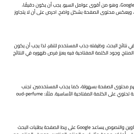
عنوان الصفحة هو أول ما يظهر للمستخدم في نتائج Google، وهو من أقوى عوامل السيو. يجب أن يكون دقيقًا،
ل، ويعكس محتوى الصفحة بشكل واضح. احرص على أن لا يتجاوز
تائج البحث. وظيفته جذب المستخدم للنقر، لذا يجب أن يكون
نتج. وجود الكلمة المفتاحية فيه يعزز فرص ظهوره في النتائج
فهم محتوى الصفحة بسهولة، كما يجذب المستخدمين. تجنب
استخدام رموز غير مفهومة، واستبدلها بكلمات واضحة تحتوي على الكلمة المفتاحية الأساسية. مثلًا: oud-perfume
استخدام الكلمات المفتاحية بشكل طبيعي داخل العناوين والنصوص يساعد Google على ربط الصفحة بطلبات البحث