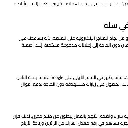
ض”. هذا يساعد على جذب العملاء القريبين جغرافيًا من نشاطك
في سلة
ة يُعد من أهم عوامل نجاح المتاجر الإلكترونية على المنصة، لأنه يساعدك على
ذب عملاء مستهدفين دون الحاجة إلى إعلانات مدفوعة مستمرة. إليك أهمية
عندما يكون متجرك مهيأ بشكل صحيح لمحركات البحث، فإنه يظهر في النتائج الأولى على Google عندما يبحث الناس
كانك الحصول على زيارات مستهدفة دون الحاجة لدفع أموال
 نية شراء واضحة، لأنهم بالفعل يبحثون عن منتج معين. لذلك فإن
 يساهم في رفع معدل الشراء من الزائرين وزيادة الأرباح.