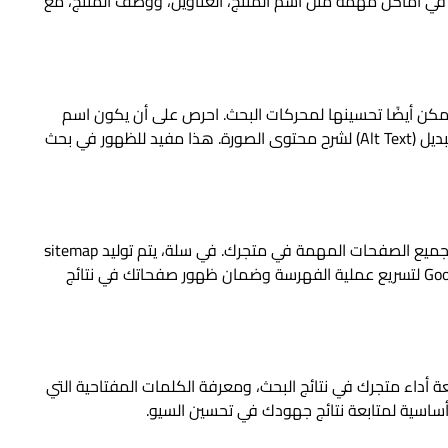
 في أماكن مهمة مثل اسم المنتج، العناوين، ووصف المنتج، مع
ويمكن أيضًا تحسينها لمحركات البحث. احرص على أن يكون اسم
الصورة معبّرًا (مثلاً: white-oud.jpg) واستخدم النص البديل (Alt Text) لشرح محتوى الصورة. هذا مفيد للظهور في بحث
خريطة الموقع هي ملف يقدّم لمحرك البحث قائمة بجميع الصفحات المهمة في متجرك. في سلة، يتم توليد sitemap
تلقائيًا، ويمكنك إرسال الرابط إلى Google Search Console لتسريع عملية الفهرسة وضمان ظهور صفحاتك في نتائج
 مجانية من Google تتيح لك متابعة أداء متجرك في نتائج البحث، ومعرفة الكلمات المفتاحية التي
 أساسية لمتابعة نتائج جهودك في تحسين السيو.