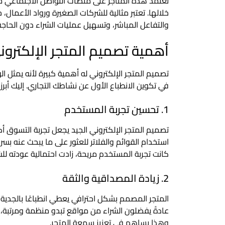
تعتمد هذه المتاجر على منصات التواصل الاجتماعي 
خلالها. تعتبر مثالية للشركات الصغيرة ورواد الأعمال
والتفاعل المباشر، وتسهيل عمليات الشراء دون الحاج
أهمية تصميم المتجر الإلكترون
تصميم المتجر الإلكتروني له أهمية كبيرة لأنه يمثل ا
في تكوين الانطباع الأول عن نشاطك التجاري. إليك أبرز
1. تحسين تجربة المستخدم
تصميم المتجر الإلكتروني الجيد يجعل تجربة التسوق 
استخدام القوائم والفلاتر للعثور على ما يبحث عنه بس
كانت تجربة المستخدم مريحة، زادت احتمالية عودته للش
2. زيادة المصداقية والثقة
المتجر المصمم بشكل احترافي يعطي انطباعًا بالجدية 
عادةً يفضلون الشراء من مواقع تبدو منظمة ومرتبة
وهذا يساهم في تعزيز سمعة المتجر.