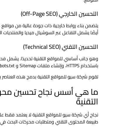
التحسين الخارجي (Off-Page SEO)
يتضمن بناء روابط خارجية ذات جودة عالية من مواقع
أيضًا يشمل التفاعل عبر السوشيال ميديا والمنتديات ال
التحسين التقني (Technical SEO)
وهو جانب أساسي للمواقع التقنية تحديدًا. يشمل فح
باستخدام HTTPS، وإنشاء ملفات Sitemap و Robots.txt بشكل صحيح.
تقوم شركة سيو للمواقع التقنية بدمج هذه العناصر
ما هي أسس نجاح تحسين محرك
التقنية
نجاح أي شركة سيو للمواقع التقنية لا يعتمد فقط على 
طبيعة المحتوى التقني ومتطلبات محركات البحث في