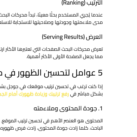
الترتيب (Ranking)
عندما يُجري المستخدم بحثًا معينًا، تبدأ محركات ا
مدى ملاءمتها وجودتها وصلاحيتها للاستجابة للاستع
العرض (Serving Results)
تعرض محركات البحث الصفحات التي تعتبرها الأكثر ارتب
مما يجعل الصفحة الأولى الأكثر أهمية.
5 عوامل لتحسين الظهور في محركات البحث
إذا كنت ترغب في تحسين ترتيب موقعك في جوجل بشك
بشكل مباشر في
رفع ترتيبك وزيادة ظهورك أمام ال
1. جودة المحتوى وملاءمته
المحتوى هو العنصر الأهم في تحسين ترتيب الموقع. يج
الباحث. كلما زادت جودة المحتوى، زادت فرص ظهوره ف