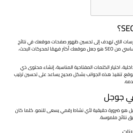
 مجموعة من الممارسات التي تهدف إلى تحسين ظهور صفحات موقعك في نتائج
البحث المجانية على محركات مثل Google. الهدف الأساسي من SEO هو جعل موقعك أكثر فهمًا لمحركات البحث،
ع الداخلية، اختيار الكلمات المفتاحية المناسبة، إنشاء محتوى ذي
لموقع. تنفيذ هذه الجوانب بشكل صحيح يساعد على تحسين ترتيب
دمه.
في جوجل
 بل هو ضرورة حقيقية لأي نشاط رقمي يسعى للنمو. كلما كان
ق نتائج ملموسة.
انات