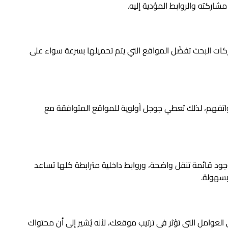
اركته والروابط المؤدية إليه.
ت البحث تفضّل المواقع التي يتم تحميلها بسرعة سواء على
فهم، لذلك تعطي جوجل أولوية للمواقع المتوافقة مع
صفحات، استخدام العناوين (H1, H2, H3…)، وجود قائمة تنقل واضحة، وروابط داخلية مترابطة كلها تساعد
بسهولة.
عوامل التي تؤثر في ترتيب موقعك، لأنه يُشير إلى أن محتواك