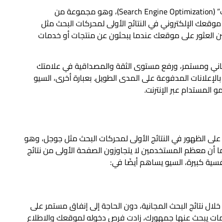
السيو (SEO) هو اختصار لعبارة “تحسين محركات البحث” (Search Engine Optimization)، وهو مجموعة من
موقعك الإلكتروني في النتائج الأولى لمحركات البحث مثل
 العثور على موقعك عندما يبحثون عن منتجات أو خدمات
مجاني ومستمر، ورفع مستوى الثقة والمصداقية في علامتك
بالإعلانات المدفوعة على المدى الطويل. بعبارة أخرى، السيو
المستدام عبر الإنترنت.
لى الظهور في النتائج الأولى لمحركات البحث مثل جوجل، وهو
ما أن معظم المستخدمين لا يتجاوزون الصفحة الأولى من نتائج
سية كبيرة، السيو يساهم أيضًا في:
ال نتائج البحث المجانية، دون الحاجة إلى إنفاق مستمر على
مات يبحث عنها جمهورك، زادت فرص دخوله لموقعك والاطلاع