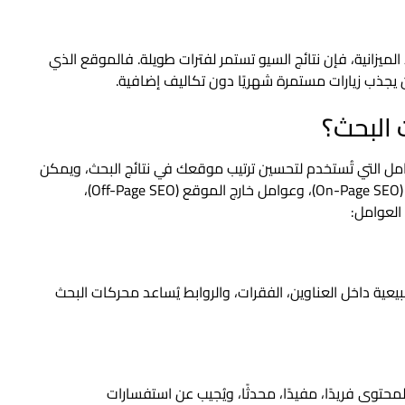
ميزانية، فإن نتائج السيو تستمر لفترات طويلة. فالموقع الذي
يجذب زيارات مستمرة شهريًا دون تكاليف إضافية.
البحث؟
 التي تُستخدم لتحسين ترتيب موقعك في نتائج البحث، ويمكن
تقسيمها إلى ثلاثة أنواع رئيسية: عوامل داخل الموقع (On-Page SEO)، وعوامل خارج الموقع (Off-Page SEO)،
يعية داخل العناوين، الفقرات، والروابط يُساعد محركات البحث
حتوى فريدًا، مفيدًا، محدثًا، ويُجيب عن استفسارات