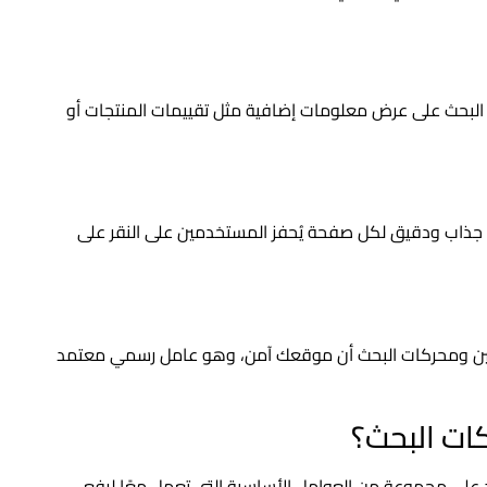
ثل Schema) يُساعد محركات البحث على عرض معلومات إضافية مثل تقييمات المنتجات أو
ابة عنوان (Meta Title) ووصف (Meta Description) جذاب ودقيق لكل صفحة يُحفز المستخدمين على النقر على
يل HTTPS يُظهر للمستخدمين ومحركات البحث أن موقعك آمن، وهو عامل رسمي معتمد
ات البحث؟
د على مجموعة من العوامل الأساسية التي تعمل معًا لرفع