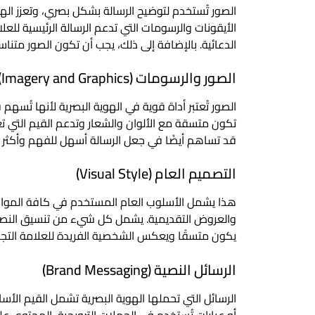
الصور تُستخدم لتوضيح الرسالة بشكل بصري، وتعزز الهو
الأيقونات والرسومات التي تدعم الرسالة الرئيسية للعل
الدعائية. بالإضافة إلى ذلك، يجب أن تكون الصور متن
الصور والرسومات (Imagery and Graphics)
الصور تُعتبر أداة قوية في الهوية البصرية لأنها تُسهم 
تكون متسقة مع الألوان والشعار وتدعم القيم التي تعك
قد تساهم أيضًا في جعل الرسالة أسهل للفهم وأكثر جذ
التصميم العام (Visual Style)
هذا يشمل الأسلوب العام المستخدم في كافة المواد الب
والعروض التقديمية. يشمل كل شيء من تنسيق النصوص 
يكون متسقًا ويعكس الشخصية الفريدة للعلامة التجار
الرسائل النصية (Brand Messaging)
الرسائل التي تحملها الهوية البصرية تشمل القيم الأسا
أو عبارات تُستخدم في الحملات الترويجية، المحتوى عل