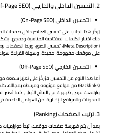
2. التحسين الداخلي والخارجي (On-Page & Off-Page SEO)
التحسين الداخلي (On-Page SEO)
يُركّز هذا الجانب على تحسين العناصر داخل صفحات
ذلك اختيار الكلمات المفتاحية المناسبة ودمجها بش
(Meta Description)، تحسين الصور، ورب
على موقعك مفهومة، مفيدة، وسهلة القراءة سواء للز
التحسين الخارجي (Off-Page SEO)
أما هذا النوع من التحسين فيُركّز على تعزيز سمعة م
وارتفعت فرص ظهورك في النتائج الأولى. كما تُعتبر 
المدونات والمواقع الإخبارية، من العوامل الداعمة في
3. ترتيب الصفحات (Ranking)
تشمل هذه العوامل مدى تطابق محتوى الصفحة مع ال