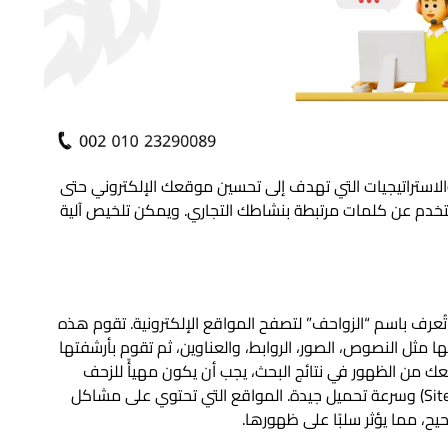
لخطوات والاستراتيجيات التي تهدف إلى تحسين موقعك الإلكتروني حتى
تخدم عن كلمات مرتبطة بنشاطك التجاري. ويمكن تلخيص آلية
تُعرف باسم “الزواحف” لتصفح المواقع الإلكترونية. تقوم هذه
 مثل النصوص، الصور، الروابط، والعناوين، ثم تقوم بأرشفتها
 من الظهور في نتائج البحث، يجب أن يكون مهيأً للزحف
وسهل القراءة تقنيًا، مثل وجود خريطة للموقع (Sitemap) وسرعة تحميل جيدة. المواقع التي تحتوي على مشاكل
، مما يؤثر سلبًا على ظهورها.