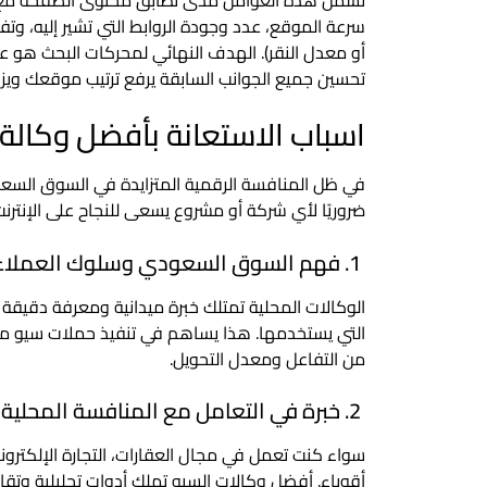
سرعة الموقع، عدد وجودة الروابط التي تشير إليه، و
أو معدل النقر). الهدف النهائي لمحركات البحث هو عر
تحسين جميع الجوانب السابقة يرفع ترتيب موقعك و
اسباب الاستعانة بأفضل وكالة
في ظل المنافسة الرقمية المتزايدة في السوق السعو
ضروريًا لأي شركة أو مشروع يسعى للنجاح على الإنترنت
1. فهم السوق السعودي وسلوك العملاء
الوكالات المحلية تمتلك خبرة ميدانية ومعرفة دقيقة 
التي يستخدمها. هذا يساهم في تنفيذ حملات سيو موج
من التفاعل ومعدل التحويل.
2. خبرة في التعامل مع المنافسة المحلية
سواء كنت تعمل في مجال العقارات، التجارة الإلكترو
أقوياء. أفضل وكالات السيو تملك أدوات تحليلية وت