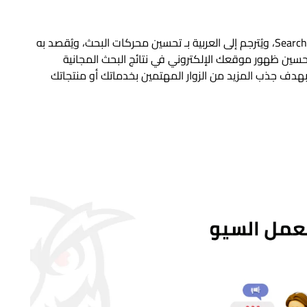
السيو (SEO) هو اختصار لعبارة Search Engine Optimization، ويُترجم إلى العربية بـ تحسين محركات البحث، ويُقصد به
حسين ظهور موقعك الإلكتروني في نتائج البحث المجانية
عضوية) على محركات مثل Google وBing وYahoo، بهدف جذب المزيد من الزوار المهتمين بخدماتك أو منتجاتك