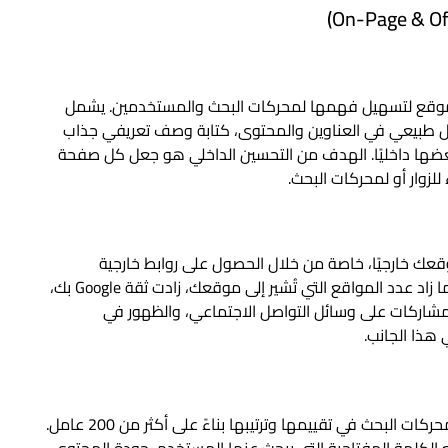
 الموقع لتسهيل فهمها لمحركات البحث والمستخدمين. يشمل
كل طبيعي في العناوين والمحتوى، كتابة وصف تعريفي جذاب
ط الصفحات ببعضها داخليًا. الهدف من التحسين الداخلي هو جعل كل صفحة
وار أو لمحركات البحث.
وقعك خارجيًا، خاصة من خلال الحصول على روابط خارجية
(Backlinks) من مواقع موثوقة ومرتبطة بمجالك. كلما زاد عدد المواقع التي تُشير إلى موقعك، زادت ثقة Google بك،
المشاركات على وسائل التواصل الاجتماعي، والظهور في
 هذا الجانب.
بعد أن يتم فهرسة صفحات موقعك، تبدأ خوارزميات محركات البحث في تقييمها وترتيبها بناءً على أكثر من 200 عامل.
كلمة المفتاحية التي يبحث عنها المستخدم، جودة المحتوى،