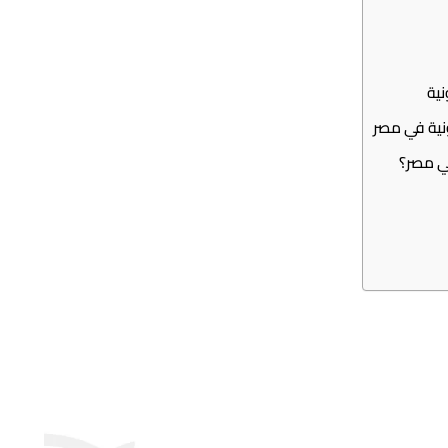
نية
ي مصر؟