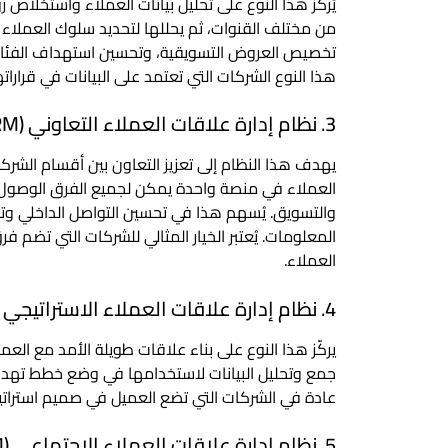
يُركّز هذا النوع على تحليل بيانات العملاء واستخلاص
من مختلف القنوات، ثم يحللها لتحديد سلوك العملاء 
تخصيص العروض التسويقية، وتحسين استهداف الفئات ال
هذا النوع الشركات التي تعتمد على البيانات في قرارا
3. نظام إدارة علاقات العملاء التعاوني (Collaborative CRM)
يهدف هذا النظام إلى تعزيز التعاون بين أقسام الشرك
العملاء في منصة واحدة يمكن لجميع الفرق الوصول إل
والتسويق. يُسهم هذا في تحسين التواصل الداخلي وتق
المعلومات. يُعتبر الخيار المثالي للشركات التي تض
العملاء.
4. نظام إدارة علاقات العملاء الاستراتيجي (Strategic CRM)
يركّز هذا النوع على بناء علاقات طويلة الأمد مع العم
جمع وتحليل البيانات لاستخدامها في وضع خطط تهدف إ
عادة في الشركات التي تضع العميل في صميم استراتي
5. نظام إدارة علاقات العملاء الاجتماعي (Social CRM)