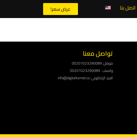
اتصل بنا
عرض سعر!
تواصل معنا
موبايل: 00201023290089
واتساب : 00201023290089
البريد الإلكتروني: info@digitalkemet.co