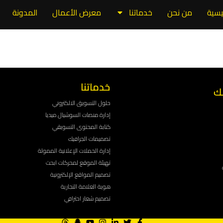
ئيسية
من نحن
خدماتنا
معرض الأعمال
المدونة
خدماتنا
ك
حلول التسويق الالكتروني
إدارة منصات السوشيال ميديا
كتابة المحتوى التسويقي
تصميمات الجرافيك
إدارة الحملات الإعلانية الممولة
تهيئة الموقع لمحركات ابحث
تصميم المواقع الإلكترونية
هوية العلامة التجارية
تصميم شعار احترافي